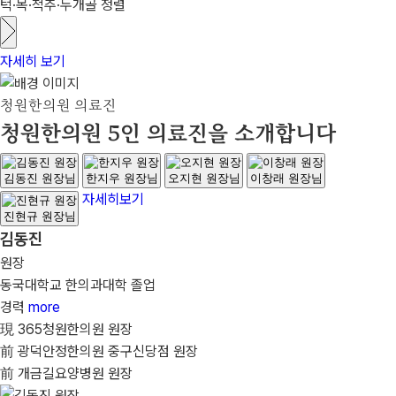
턱·목·척추·두개골 정렬
자세히 보기
청원한의원 의료진
청원한의원 5인 의료진을 소개합니다
김동진 원장님
한지우 원장님
오지현 원장님
이창래 원장님
자세히보기
진현규 원장님
김동진
원장
동국대학교 한의과대학 졸업
경력
more
現 365청원한의원 원장
前 광덕안정한의원 중구신당점 원장
前 개금길요양병원 원장