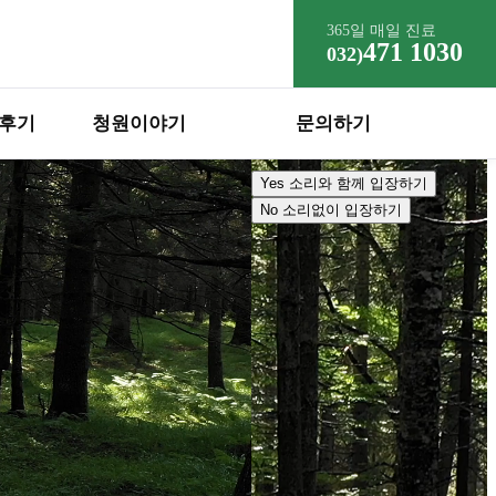
365일 매일 진료
471 1030
032)
자연의 소리와 함께
 후기
청원이야기
문의하기
접속해볼까요?
Yes
소리와 함께 입장하기
No
소리없이 입장하기