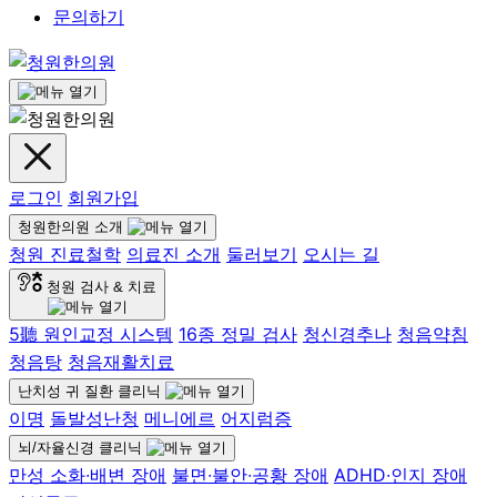
문의하기
로그인
회원가입
청원한의원 소개
청원 진료철학
의료진 소개
둘러보기
오시는 길
청원 검사 & 치료
5聽 원인교정 시스템
16종 정밀 검사
청신경추나
청음약침
청음탕
청음재활치료
난치성 귀 질환 클리닉
이명
돌발성난청
메니에르
어지럼증
뇌/자율신경 클리닉
만성 소화∙배변 장애
불면∙불안∙공황 장애
ADHD∙인지 장애