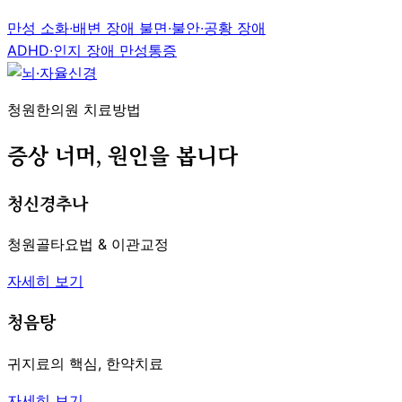
만성 소화∙배변 장애
불면∙불안∙공황 장애
ADHD∙인지 장애
만성통증
청원한의원 치료방법
증상 너머, 원인을 봅니다
청신경추나
청원골타요법 & 이관교정
자세히 보기
청음탕
귀지료의 핵심, 한약치료
자세히 보기