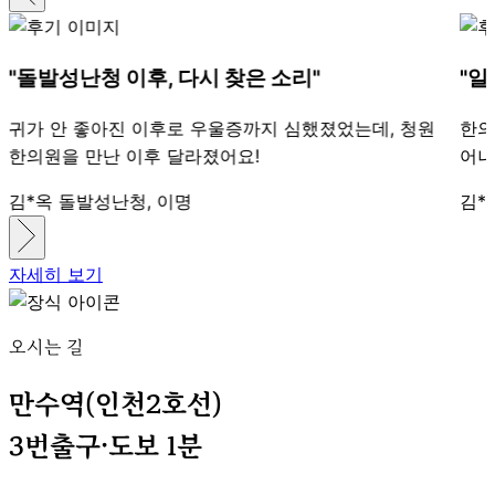
"돌발성난청 이후, 다시 찾은 소리"
"일
귀가 안 좋아진 이후로 우울증까지 심했졌었는데, 청원
한의
한의원을 만난 이후 달라졌어요!
어나
김*옥
돌발성난청, 이명
김*
자세히 보기
오시는 길
만수역(인천2호선)
3번출구·도보 1분