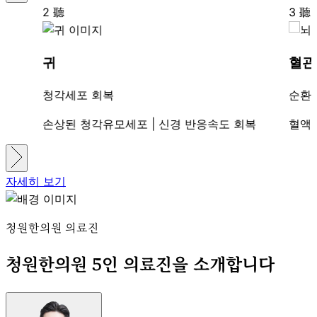
2
聽
3
聽
귀
혈관
청각세포 회복
순환
손상된 청각유모세포 | 신경 반응속도 회복
혈액·
자세히 보기
청원한의원 의료진
청원한의원 5인 의료진을 소개합니다