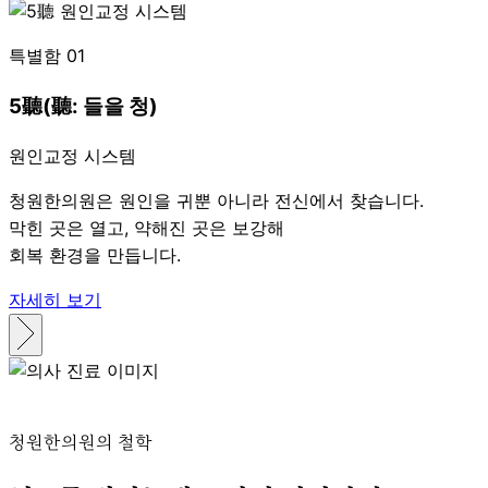
특별함 01
특별함 02
특별함 03
골든타임을 지키는
5
16종
聽
(聽: 들을 청)
365일 진료
원인교정 시스템
초정밀 진단 시스템
청원한의원은 원인을 귀뿐 아니라 전신에서 찾습니다.
체계로운 검사로 꼼꼼한 치료만.
타이밍이 중요한 귀 치료.
막힌 곳은 열고, 약해진 곳은 보강해
철인 장비와 숙련된 진료로
그래서 365일 운영합니다.
회복 환경을 만듭니다.
이명의 원인을 정확히 찾아냅니다.
매일매일, 환자를 관에 있습니다.
자세히 보기
자세히 보기
청원한의원의 철학