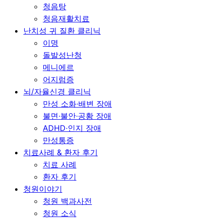
청음탕
청음재활치료
난치성 귀 질환 클리닉
이명
돌발성난청
메니에르
어지럼증
뇌/자율신경 클리닉
만성 소화∙배변 장애
불면∙불안∙공황 장애
ADHD∙인지 장애
만성통증
치료사례 & 환자 후기
치료 사례
환자 후기
청원이야기
청원 백과사전
청원 소식