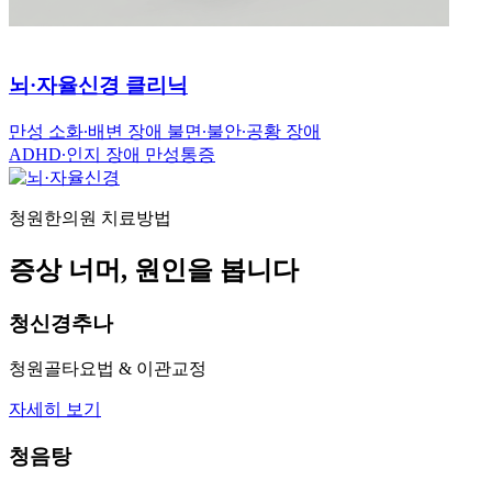
뇌·자율신경 클리닉
만성 소화∙배변 장애
불면∙불안∙공황 장애
ADHD∙인지 장애
만성통증
청원한의원 치료방법
증상 너머, 원인을 봅니다
청신경추나
청원골타요법 & 이관교정
자세히 보기
청음탕