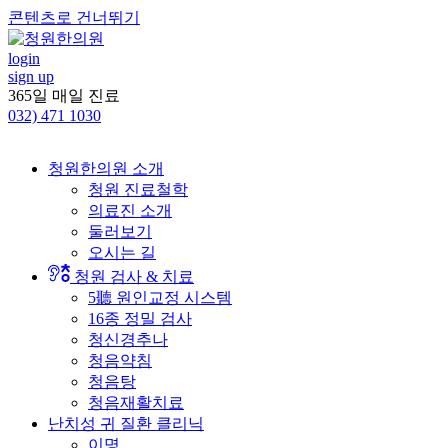
콘텐츠로 건너뛰기
login
sign up
365일 매일 진료
032)
471 1030
청원한의원 소개
청원 진료철학
의료진 소개
둘러보기
오시는 길
청원 검사 & 치료
5聽 원인교정 시스템
16종 정밀 검사
청신경추나
청음약침
청음탕
청음재활치료
난치성 귀 질환 클리닉
이명