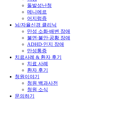
돌발성난청
메니에르
어지럼증
뇌/자율신경 클리닉
만성 소화∙배변 장애
불면∙불안∙공황 장애
ADHD∙인지 장애
만성통증
치료사례 & 환자 후기
치료 사례
환자 후기
청원이야기
청원 백과사전
청원 소식
문의하기