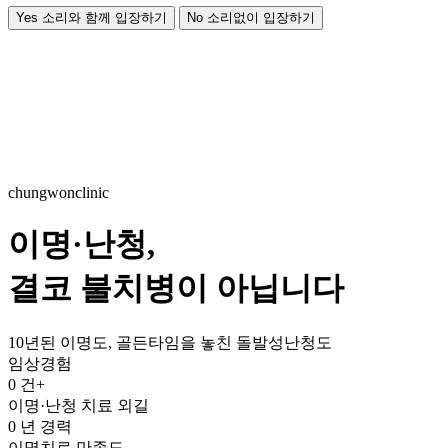
Yes
소리와 함께 입장하기
No
소리없이 입장하기
chungwonclinic
이명·난청,
결코 불치병이 아닙니다
10년된 이명도, 골든타임을 놓친 돌발성난청도
임상경험
0
건+
이명·난청 치료 외길
0
년 경력
이명치료 만족도