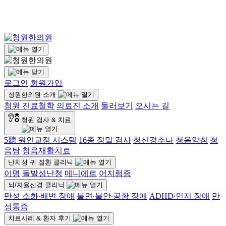
로그인
회원가입
청원한의원 소개
청원 진료철학
의료진 소개
둘러보기
오시는 길
청원 검사 & 치료
5聽 원인교정 시스템
16종 정밀 검사
청신경추나
청음약침
청
음탕
청음재활치료
난치성 귀 질환 클리닉
이명
돌발성난청
메니에르
어지럼증
뇌/자율신경 클리닉
만성 소화∙배변 장애
불면∙불안∙공황 장애
ADHD∙인지 장애
만
성통증
치료사례 & 환자 후기