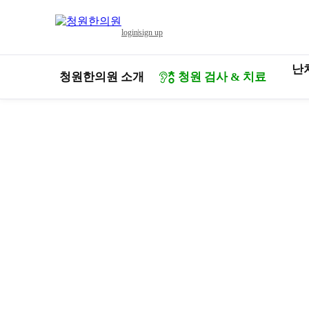
콘
텐
login
sign up
츠
로
난
건
청원한의원 소개
청원 검사 & 치료
너
뛰
기