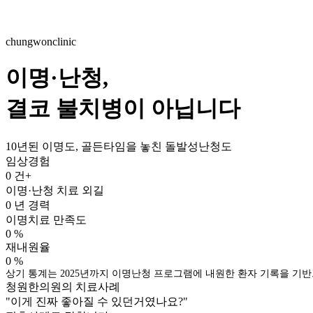
chungwonclinic
이명·난청,
결코 불치병이 아닙니다
10년된 이명도, 골든타임을 놓친 돌발성난청도
임상경험
0
건+
이명·난청 치료 외길
0
년 경력
이명치료 만족도
0
%
재내원율
0
%
상기 통계는 2025년까지 이명난청 프로그램에 내원한 환자 기록을 기반
청원한의원의 치료사례
"이게 진짜 좋아질 수 있던거였나요?"