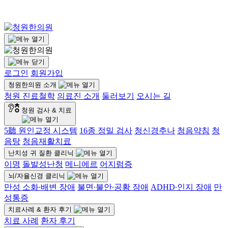
로그인
회원가입
청원한의원 소개
청원 진료철학
의료진 소개
둘러보기
오시는 길
청원 검사 & 치료
5聽 원인교정 시스템
16종 정밀 검사
청신경추나
청음약침
청
음탕
청음재활치료
난치성 귀 질환 클리닉
이명
돌발성난청
메니에르
어지럼증
뇌/자율신경 클리닉
만성 소화∙배변 장애
불면∙불안∙공황 장애
ADHD∙인지 장애
만
성통증
치료사례 & 환자 후기
치료 사례
환자 후기