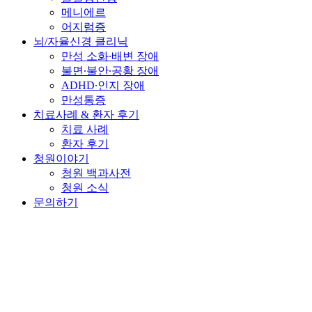
메니에르
어지럼증
뇌/자율신경 클리닉
만성 소화∙배변 장애
불면∙불안∙공황 장애
ADHD∙인지 장애
만성통증
치료사례 & 환자 후기
치료 사례
환자 후기
청원이야기
청원 백과사전
청원 소식
문의하기