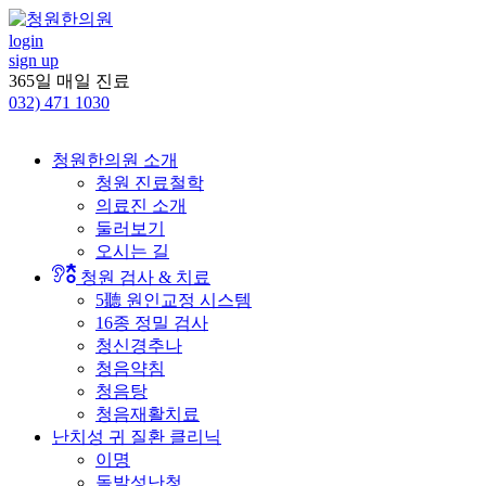
콘
텐
login
sign up
츠
365일 매일 진료
로
032)
471 1030
건
너
뛰
청원한의원 소개
기
청원 진료철학
의료진 소개
둘러보기
오시는 길
청원 검사 & 치료
5聽 원인교정 시스템
16종 정밀 검사
청신경추나
청음약침
청음탕
청음재활치료
난치성 귀 질환 클리닉
이명
돌발성난청