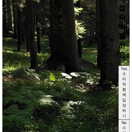
접
속
해
볼
까
요?
Yes
소
리
와
함
께
입
장
하
기
No
소