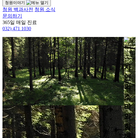
청원이야기
청원 백과사전
청원 소식
문의하기
365일 매일 진료
032)
471 1030
자
연
의
소
리
와
함
께