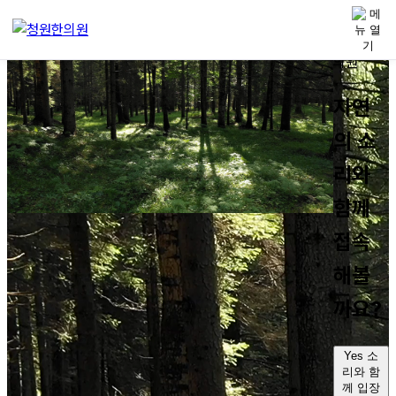
콘텐츠로 건너뛰기
자연
의 소
리와
함께
접속
해볼
까요?
Yes
소
리와 함
께 입장