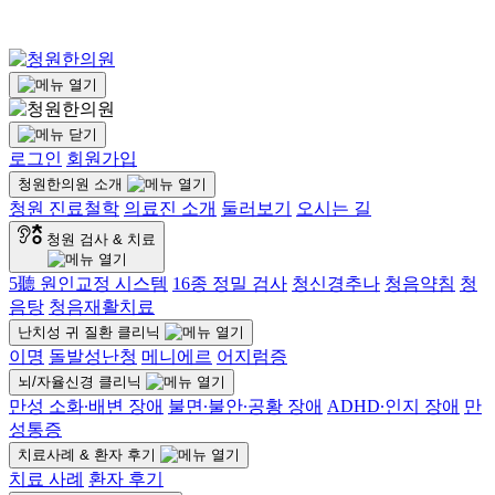
로그인
회원가입
청원한의원 소개
청원 진료철학
의료진 소개
둘러보기
오시는 길
청원 검사 & 치료
5聽 원인교정 시스템
16종 정밀 검사
청신경추나
청음약침
청
음탕
청음재활치료
난치성 귀 질환 클리닉
이명
돌발성난청
메니에르
어지럼증
뇌/자율신경 클리닉
만성 소화∙배변 장애
불면∙불안∙공황 장애
ADHD∙인지 장애
만
성통증
치료사례 & 환자 후기
치료 사례
환자 후기