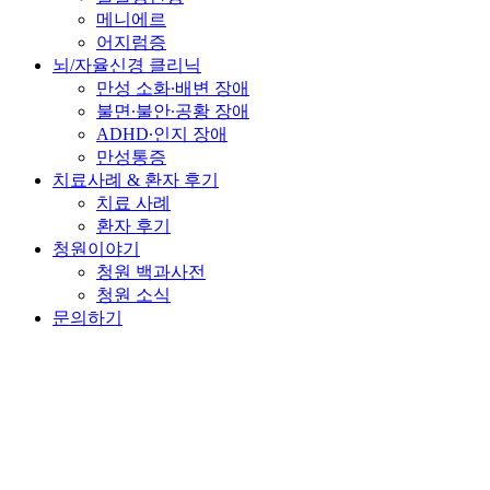
메니에르
어지럼증
뇌/자율신경 클리닉
만성 소화∙배변 장애
불면∙불안∙공황 장애
ADHD∙인지 장애
만성통증
치료사례 & 환자 후기
치료 사례
환자 후기
청원이야기
청원 백과사전
청원 소식
문의하기