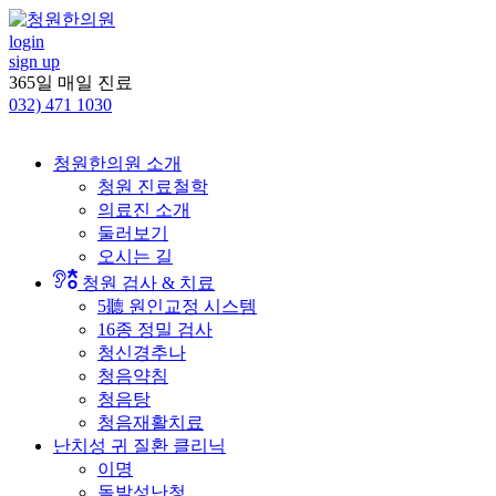
콘
텐
login
sign up
츠
365일 매일 진료
로
032)
471 1030
건
너
뛰
청원한의원 소개
기
청원 진료철학
의료진 소개
둘러보기
오시는 길
청원 검사 & 치료
5聽 원인교정 시스템
16종 정밀 검사
청신경추나
청음약침
청음탕
청음재활치료
난치성 귀 질환 클리닉
이명
돌발성난청