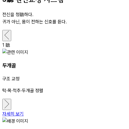
전신을 청聽하다.
귀가 아닌, 몸이 전하는 신호를 듣다.
1
聽
두개골
구조 교정
턱·목·척추·두개골 정렬
자세히 보기