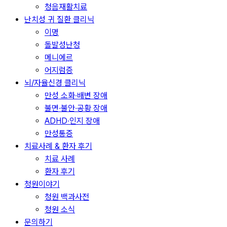
청음재활치료
난치성 귀 질환 클리닉
이명
돌발성난청
메니에르
어지럼증
뇌/자율신경 클리닉
만성 소화∙배변 장애
불면∙불안∙공황 장애
ADHD∙인지 장애
만성통증
치료사례 & 환자 후기
치료 사례
환자 후기
청원이야기
청원 백과사전
청원 소식
문의하기