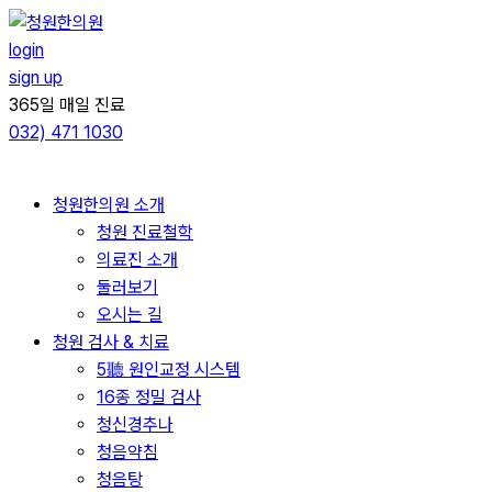
콘
텐
login
츠
sign up
로
365일 매일 진료
건
032)
471 1030
너
뛰
청원한의원 소개
기
청원 진료철학
의료진 소개
둘러보기
오시는 길
청원 검사 & 치료
5聽 원인교정 시스템
16종 정밀 검사
청신경추나
청음약침
청음탕