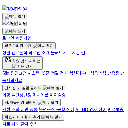
로그인
회원가입
청원한의원 소개
청원 진료철학
의료진 소개
둘러보기
오시는 길
청원 검사 & 치료
5聽 원인교정 시스템
16종 정밀 검사
청신경추나
청음약침
청음탕
청
음재활치료
난치성 귀 질환 클리닉
이명
돌발성난청
메니에르
어지럼증
뇌/자율신경 클리닉
만성 소화∙배변 장애
불면∙불안∙공황 장애
ADHD∙인지 장애
만성통증
치료사례 & 환자 후기
치료 사례
환자 후기