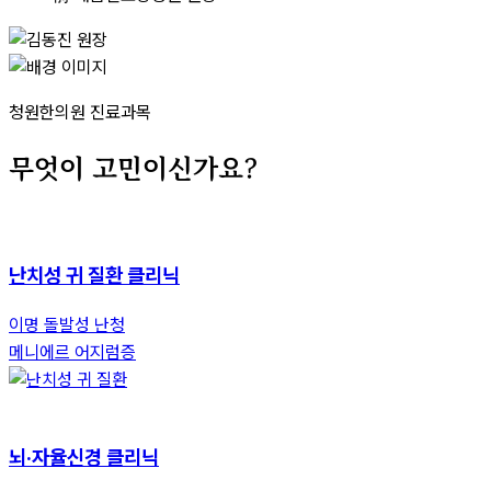
청원한의원 진료과목
무엇이 고민이신가요?
난치성 귀 질환 클리닉
이명
돌발성 난청
메니에르
어지럼증
뇌·자율신경 클리닉