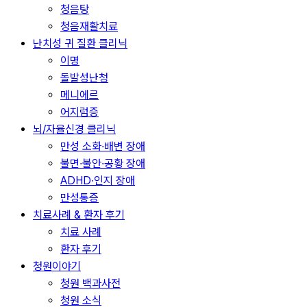
청음탕
청음재활치료
난치성 귀 질환 클리닉
이명
돌발성난청
메니에르
어지럼증
뇌/자율신경 클리닉
만성 소화∙배변 장애
불면∙불안∙공황 장애
ADHD∙인지 장애
만성통증
치료사례 & 환자 후기
치료 사례
환자 후기
청원이야기
청원 백과사전
청원 소식