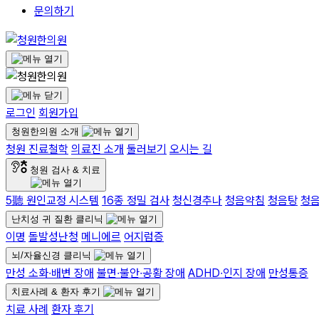
문의하기
로그인
회원가입
청원한의원 소개
청원 진료철학
의료진 소개
둘러보기
오시는 길
청원 검사 & 치료
5聽 원인교정 시스템
16종 정밀 검사
청신경추나
청음약침
청음탕
청
난치성 귀 질환 클리닉
이명
돌발성난청
메니에르
어지럼증
뇌/자율신경 클리닉
만성 소화∙배변 장애
불면∙불안∙공황 장애
ADHD∙인지 장애
만성통증
치료사례 & 환자 후기
치료 사례
환자 후기