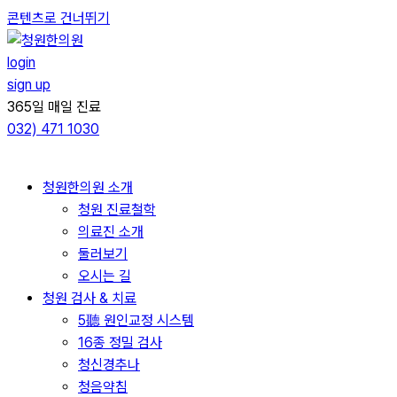
콘텐츠로 건너뛰기
login
sign up
365일 매일 진료
032)
471 1030
청원한의원 소개
청원 진료철학
의료진 소개
둘러보기
오시는 길
청원 검사 & 치료
5聽 원인교정 시스템
16종 정밀 검사
청신경추나
청음약침