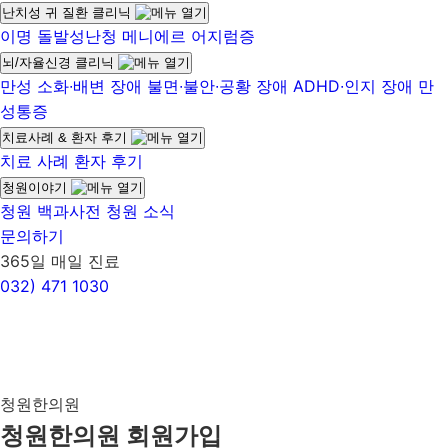
난치성 귀 질환 클리닉
이명
돌발성난청
메니에르
어지럼증
뇌/자율신경 클리닉
만성 소화∙배변 장애
불면∙불안∙공황 장애
ADHD∙인지 장애
만
성통증
치료사례 & 환자 후기
치료 사례
환자 후기
청원이야기
청원 백과사전
청원 소식
문의하기
365일 매일 진료
032)
471 1030
청원한의원
청원한의원 회원가입