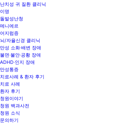
난치성 귀 질환 클리닉
이명
돌발성난청
메니에르
어지럼증
뇌/자율신경 클리닉
만성 소화∙배변 장애
불면∙불안∙공황 장애
ADHD∙인지 장애
만성통증
치료사례 & 환자 후기
치료 사례
환자 후기
청원이야기
청원 백과사전
청원 소식
문의하기