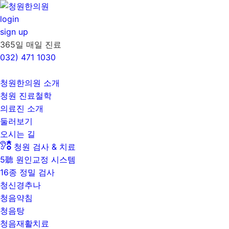
콘
텐
login
츠
sign up
로
365일 매일 진료
건
032)
471 1030
너
뛰
청원한의원 소개
기
청원 진료철학
의료진 소개
둘러보기
오시는 길
청원 검사 & 치료
5聽 원인교정 시스템
16종 정밀 검사
청신경추나
청음약침
청음탕
청음재활치료