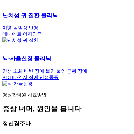
난치성 귀 질환 클리닉
이명
돌발성 난청
메니에르
어지럼증
뇌·자율신경 클리닉
만성 소화∙배변 장애
불면∙불안∙공황 장애
ADHD∙인지 장애
만성통증
청원한의원 치료방법
증상 너머, 원인을 봅니다
청신경추나