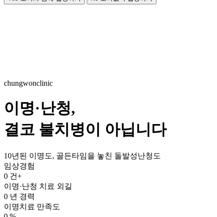
chungwonclinic
이명·난청,
결코 불치병이 아닙니다
10년된 이명도, 골든타임을 놓친 돌발성난청도
임상경험
0
건+
이명·난청 치료 외길
0
년 경력
이명치료 만족도
0
%