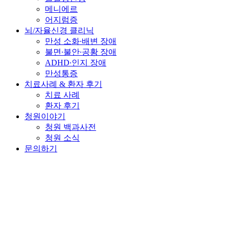
메니에르
어지럼증
뇌/자율신경 클리닉
만성 소화∙배변 장애
불면∙불안∙공황 장애
ADHD∙인지 장애
만성통증
치료사례 & 환자 후기
치료 사례
환자 후기
청원이야기
청원 백과사전
청원 소식
문의하기