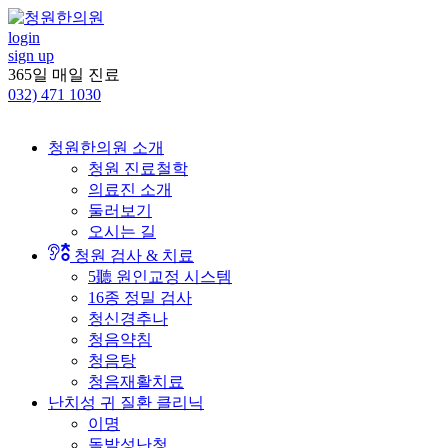
콘
텐
login
sign up
츠
365일 매일 진료
로
032)
471 1030
건
너
뛰
청원한의원 소개
기
청원 진료철학
의료진 소개
둘러보기
오시는 길
청원 검사 & 치료
5聽 원인교정 시스템
16종 정밀 검사
청신경추나
청음약침
청음탕
청음재활치료
난치성 귀 질환 클리닉
이명
돌발성난청