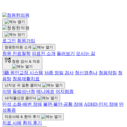
로그인
회원가입
청원한의원 소개
청원 진료철학
의료진 소개
둘러보기
오시는 길
청원 검사 & 치료
5聽 원인교정 시스템
16종 정밀 검사
청신경추나
청음약침
청
음탕
청음재활치료
난치성 귀 질환 클리닉
이명
돌발성난청
메니에르
어지럼증
뇌/자율신경 클리닉
만성 소화∙배변 장애
불면∙불안∙공황 장애
ADHD∙인지 장애
만
성통증
치료사례 & 환자 후기
치료 사례
환자 후기