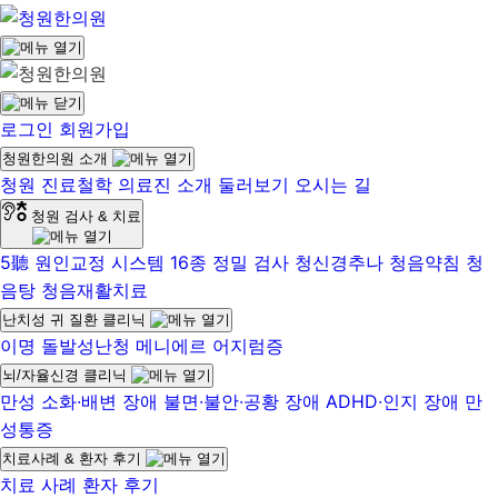
로그인
회원가입
청원한의원 소개
청원 진료철학
의료진 소개
둘러보기
오시는 길
청원 검사 & 치료
5聽 원인교정 시스템
16종 정밀 검사
청신경추나
청음약침
청
음탕
청음재활치료
난치성 귀 질환 클리닉
이명
돌발성난청
메니에르
어지럼증
뇌/자율신경 클리닉
만성 소화∙배변 장애
불면∙불안∙공황 장애
ADHD∙인지 장애
만
성통증
치료사례 & 환자 후기
치료 사례
환자 후기