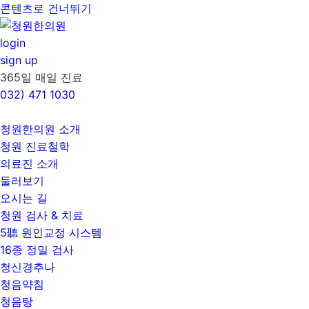
콘텐츠로 건너뛰기
login
sign up
365일 매일 진료
032)
471 1030
청원한의원 소개
청원 진료철학
의료진 소개
둘러보기
오시는 길
청원 검사 & 치료
5聽 원인교정 시스템
16종 정밀 검사
청신경추나
청음약침
청음탕