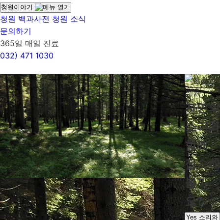
청원이야기
청원 백과사전
청원 소식
문의하기
365일 매일 진료
032)
471 1030
자연의
소리와
함께
접속해
볼까
요?
Yes
소리와