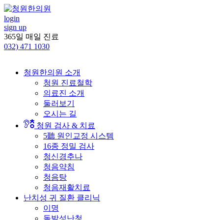
콘
텐
login
sign up
츠
365일 매일 진료
로
032)
471 1030
건
너
뛰
청원한의원 소개
기
청원 진료철학
의료진 소개
둘러보기
오시는 길
청원 검사 & 치료
5聽 원인교정 시스템
16종 정밀 검사
청신경추나
청음약침
청음탕
청음재활치료
난치성 귀 질환 클리닉
이명
돌발성난청