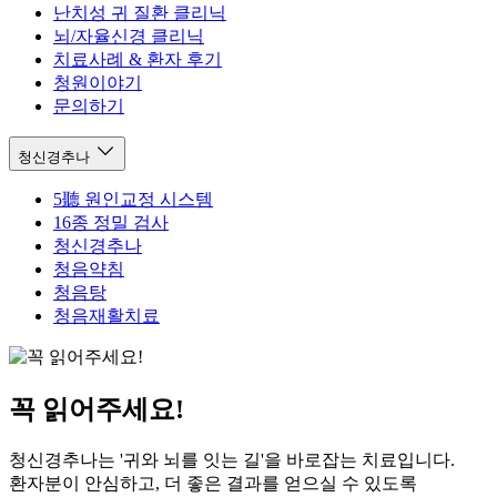
난치성 귀 질환 클리닉
뇌/자율신경 클리닉
치료사례 & 환자 후기
청원이야기
문의하기
청신경추나
5聽 원인교정 시스템
16종 정밀 검사
청신경추나
청음약침
청음탕
청음재활치료
꼭 읽어주세요!
청신경추나는 '귀와 뇌를 잇는 길'을 바로잡는 치료입니다.
환자분이 안심하고, 더 좋은 결과를 얻으실 수 있도록