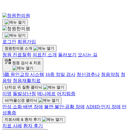
로그인
회원가입
청원한의원 소개
청원 진료철학
의료진 소개
둘러보기
오시는 길
청원 검사 & 치료
5聽 원인교정 시스템
16종 정밀 검사
청신경추나
청음약침
청
음탕
청음재활치료
난치성 귀 질환 클리닉
이명
돌발성난청
메니에르
어지럼증
뇌/자율신경 클리닉
만성 소화∙배변 장애
불면∙불안∙공황 장애
ADHD∙인지 장애
만
성통증
치료사례 & 환자 후기
치료 사례
환자 후기