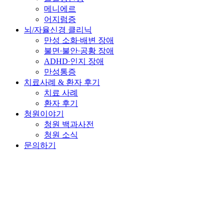
메니에르
어지럼증
뇌/자율신경 클리닉
만성 소화∙배변 장애
불면∙불안∙공황 장애
ADHD∙인지 장애
만성통증
치료사례 & 환자 후기
치료 사례
환자 후기
청원이야기
청원 백과사전
청원 소식
문의하기