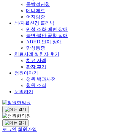
돌발성난청
메니에르
어지럼증
뇌/자율신경 클리닉
만성 소화∙배변 장애
불면∙불안∙공황 장애
ADHD∙인지 장애
만성통증
치료사례 & 환자 후기
치료 사례
환자 후기
청원이야기
청원 백과사전
청원 소식
문의하기
로그인
회원가입