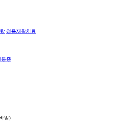
탕
청음재활치료
성통증