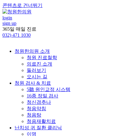
콘텐츠로 건너뛰기
login
sign up
365일 매일 진료
032)
471 1030
청원한의원 소개
청원 진료철학
의료진 소개
둘러보기
오시는 길
청원 검사 & 치료
5聽 원인교정 시스템
16종 정밀 검사
청신경추나
청음약침
청음탕
청음재활치료
난치성 귀 질환 클리닉
이명