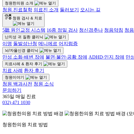
청원한의원 소개
청원 진료철학
의료진 소개
둘러보기
오시는 길
청원 검사 & 치료
5聽 원인교정 시스템
16종 정밀 검사
청신경추나
청음약침
청음
난치성 귀 질환 클리닉
이명
돌발성난청
메니에르
어지럼증
뇌/자율신경 클리닉
만성 소화∙배변 장애
불면∙불안∙공황 장애
ADHD∙인지 장애
만
치료사례 & 환자 후기
치료 사례
환자 후기
청원이야기
청원 백과사전
청원 소식
문의하기
365일 매일 진료
032)
471 1030
청원한의원 치료 방법