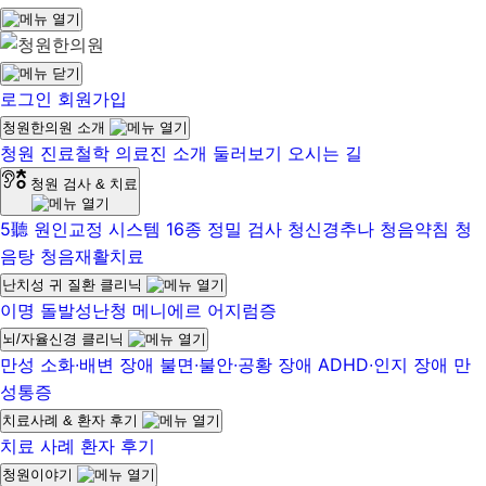
로그인
회원가입
청원한의원 소개
청원 진료철학
의료진 소개
둘러보기
오시는 길
청원 검사 & 치료
5聽 원인교정 시스템
16종 정밀 검사
청신경추나
청음약침
청
음탕
청음재활치료
난치성 귀 질환 클리닉
이명
돌발성난청
메니에르
어지럼증
뇌/자율신경 클리닉
만성 소화∙배변 장애
불면∙불안∙공황 장애
ADHD∙인지 장애
만
성통증
치료사례 & 환자 후기
치료 사례
환자 후기
청원이야기