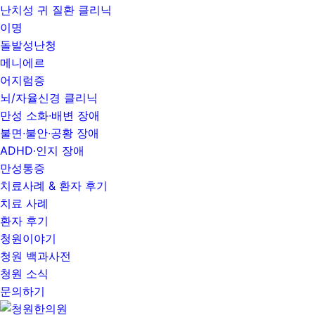
난치성 귀 질환 클리닉
이명
돌발성난청
메니에르
어지럼증
뇌/자율신경 클리닉
만성 소화∙배변 장애
불면∙불안∙공황 장애
ADHD∙인지 장애
만성통증
치료사례 & 환자 후기
치료 사례
환자 후기
청원이야기
청원 백과사전
청원 소식
문의하기