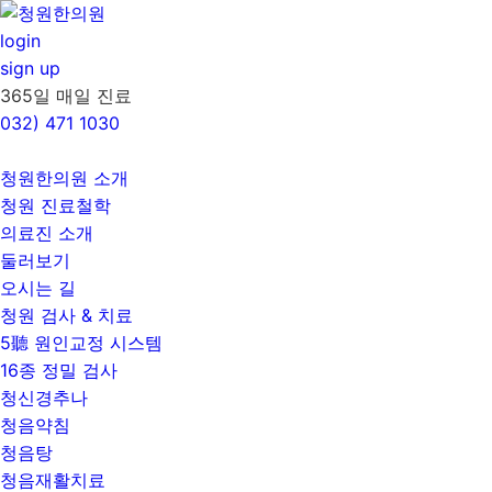
콘
텐
login
츠
sign up
로
365일 매일 진료
건
032)
471 1030
너
뛰
청원한의원 소개
기
청원 진료철학
의료진 소개
둘러보기
오시는 길
청원 검사 & 치료
5聽 원인교정 시스템
16종 정밀 검사
청신경추나
청음약침
청음탕
청음재활치료