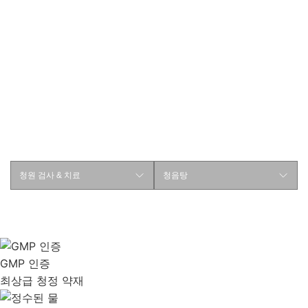
청원한의원 치료 방법
청음탕
손상된 청각세포를 회복하고
약해진 장기 기능을 보완하는 한약 치료
청원 검사 & 치료
청음탕
GMP 인증
최상급 청정 약재