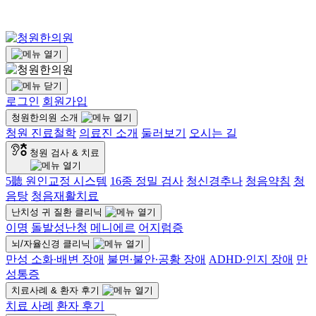
로그인
회원가입
청원한의원 소개
청원 진료철학
의료진 소개
둘러보기
오시는 길
청원 검사 & 치료
5聽 원인교정 시스템
16종 정밀 검사
청신경추나
청음약침
청
음탕
청음재활치료
난치성 귀 질환 클리닉
이명
돌발성난청
메니에르
어지럼증
뇌/자율신경 클리닉
만성 소화∙배변 장애
불면∙불안∙공황 장애
ADHD∙인지 장애
만
성통증
치료사례 & 환자 후기
치료 사례
환자 후기