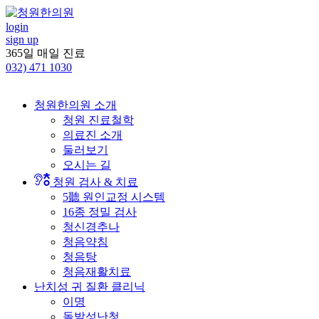
콘
텐
login
sign up
츠
365일 매일 진료
로
032)
471 1030
건
너
뛰
청원한의원 소개
기
청원 진료철학
의료진 소개
둘러보기
오시는 길
청원 검사 & 치료
5聽 원인교정 시스템
16종 정밀 검사
청신경추나
청음약침
청음탕
청음재활치료
난치성 귀 질환 클리닉
이명
돌발성난청